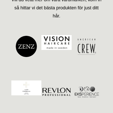
så hittar vi det bästa produkten för just ditt
K
hår.
o
n
t
a
k
t