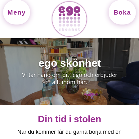
Meny
Boka
H
ego skönhet
e
Vi tar hand om ditt ego och erbjuder
m
allt inom hår.
O
Din tid i stolen
m
o
När du kommer får du gärna börja med en