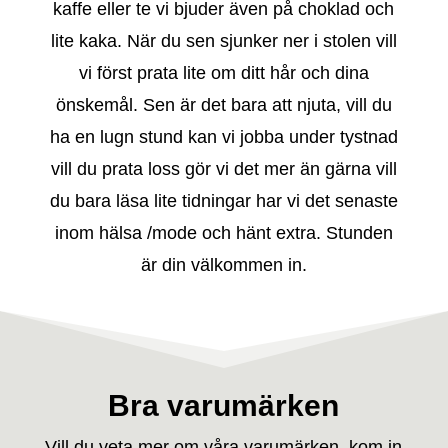
s
kaffe eller te vi bjuder även på choklad och
s
lite kaka. När du sen sjunker ner i stolen vill
vi först prata lite om ditt hår och dina
önskemål. Sen är det bara att njuta, vill du
P
ha en lugn stund kan vi jobba under tystnad
r
vill du prata loss gör vi det mer än gärna vill
i
du bara läsa lite tidningar har vi det senaste
inom hälsa /mode och hänt extra. Stunden
s
är din välkommen in.
l
i
s
t
Bra varumärken
a
Vill du veta mer om våra varumärken, kom in